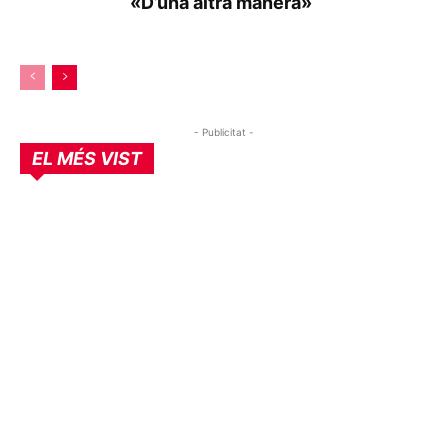
«D’una altra manera»
- Publicitat -
EL MÉS VIST