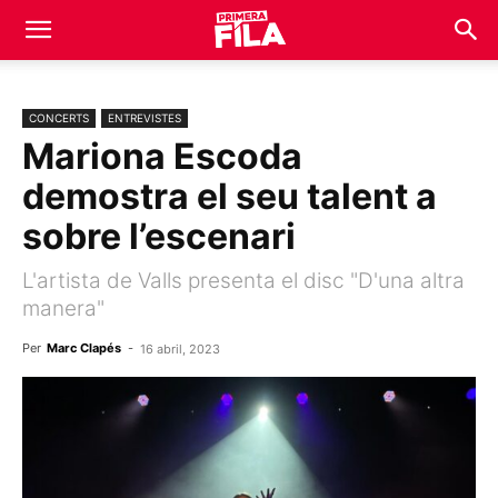
CONCERTS
ENTREVISTES
Mariona Escoda
demostra el seu talent a
sobre l’escenari
L'artista de Valls presenta el disc "D'una altra
manera"
Per
Marc Clapés
-
16 abril, 2023