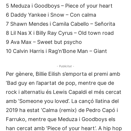
5 Meduza i Goodboys – Piece of your heart
6 Daddy Yankee i Snow – Con calma
7 Shawn Mendes i Camila Cabello – Señorita
8 Lil Nas X i Billy Ray Cyrus – Old town road
9 Ava Max – Sweet but psycho
10 Calvin Harris i Rag’n’Bone Man – Giant
- Publicitat -
Per gènere, Billie Eilish s’emporta el premi amb
‘Bad guy en l’apartat de pop, mentre que de
rock i alternatiu és Lewis Capaldi el més cercat
amb ‘Someone you loved’. La cançó llatina del
2019 ha estat ‘Calma (remix) de Pedro Capó i
Farruko, mentre que Meduza i Goodboys els
han cercat amb ‘Piece of your heart’. A hip hop