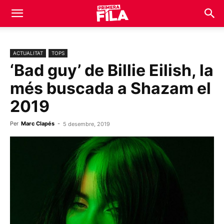
ACTUALITAT
TOPS
‘Bad guy’ de Billie Eilish, la
més buscada a Shazam el
2019
Per
Marc Clapés
-
5 desembre, 2019