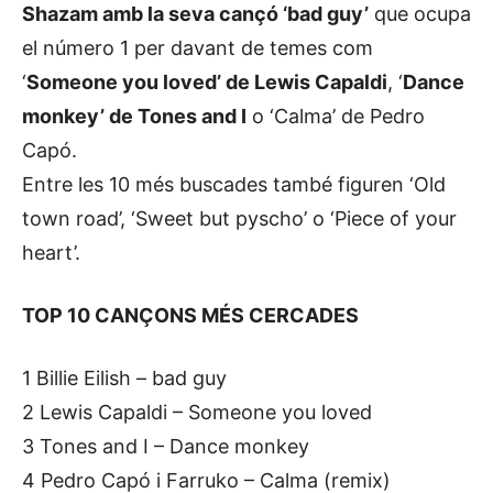
Shazam amb la seva cançó ‘bad guy’
que ocupa
el número 1 per davant de temes com
‘
Someone you loved’ de Lewis Capaldi
, ‘
Dance
monkey’ de Tones and I
o ‘Calma’ de Pedro
Capó.
Entre les 10 més buscades també figuren ‘Old
town road’, ‘Sweet but pyscho’ o ‘Piece of your
heart’.
TOP 10 CANÇONS MÉS CERCADES
1 Billie Eilish – bad guy
2 Lewis Capaldi – Someone you loved
3 Tones and I – Dance monkey
4 Pedro Capó i Farruko – Calma (remix)