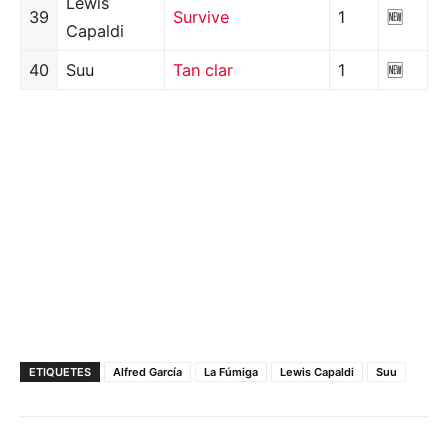
Lewis
39
Survive
1
🆕
Capaldi
40
Suu
Tan clar
1
🆕
ETIQUETES
Alfred García
La Fúmiga
Lewis Capaldi
Suu