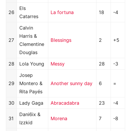
Els
26
La fortuna
18
-4
Catarres
Calvin
Harris &
27
Blessings
2
+5
Clementine
Douglas
28
Lola Young
Messy
28
-3
Josep
29
Montero &
Another sunny day
6
=
Rita Payés
30
Lady Gaga
Abracadabra
23
-4
Dani6ix &
31
Morena
7
-8
Izzkid