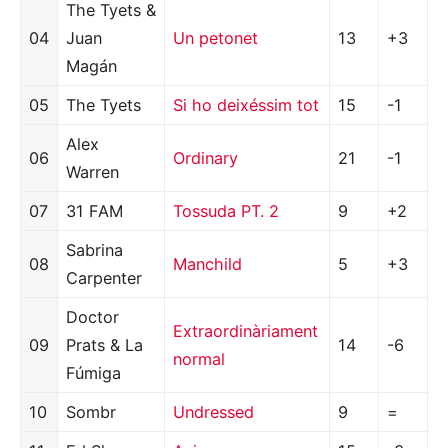
The Tyets &
04
Juan
Un petonet
13
+3
Magán
05
The Tyets
Si ho deixéssim tot
15
-1
Alex
06
Ordinary
21
-1
Warren
07
31 FAM
Tossuda PT. 2
9
+2
Sabrina
08
Manchild
5
+3
Carpenter
Doctor
Extraordinàriament
09
Prats & La
14
-6
normal
Fúmiga
10
Sombr
Undressed
9
=