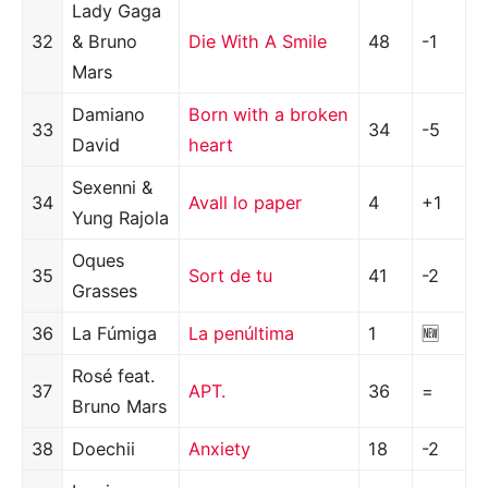
Lady Gaga
32
& Bruno
Die With A Smile
48
-1
Mars
Damiano
Born with a broken
33
34
-5
David
heart
Sexenni &
34
Avall lo paper
4
+1
Yung Rajola
Oques
35
Sort de tu
41
-2
Grasses
36
La Fúmiga
La penúltima
1
🆕
Rosé feat.
37
APT.
36
=
Bruno Mars
38
Doechii
Anxiety
18
-2