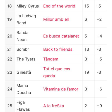
18
Miley Cyrus
End of the world
15
-5
La Ludwig
19
Millor amb ell
6
+2
Band
Banda
20
Es busca catalanet
5
+4
Neon
21
Sombr
Back to friends
13
-3
22
The Tyets
Tàndem
3
+5
Tot el que ens
23
Ginestà
19
-3
queda
Mama
24
Vitamina de l’amor
3
+6
Dousha
Figa
25
A la freSka
2
+9
Flawas