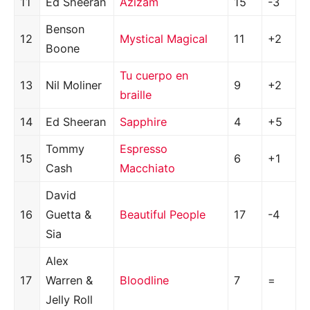
11
Ed Sheeran
Azizam
15
-3
Benson
12
Mystical Magical
11
+2
Boone
Tu cuerpo en
13
Nil Moliner
9
+2
braille
14
Ed Sheeran
Sapphire
4
+5
Tommy
Espresso
15
6
+1
Cash
Macchiato
David
16
Guetta &
Beautiful People
17
-4
Sia
Alex
17
Warren &
Bloodline
7
=
Jelly Roll