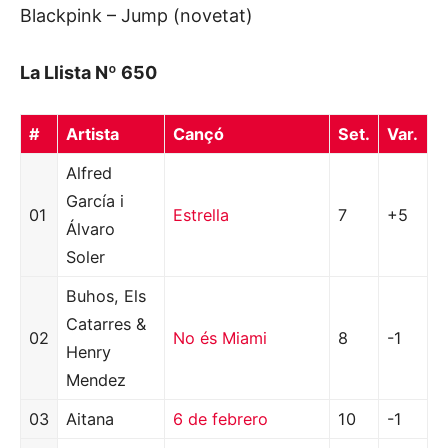
Blackpink – Jump (novetat)
La Llista Nº 650
#
Artista
Cançó
Set.
Var.
Alfred
García i
01
Estrella
7
+5
Álvaro
Soler
Buhos, Els
Catarres &
02
No és Miami
8
-1
Henry
Mendez
03
Aitana
6 de febrero
10
-1