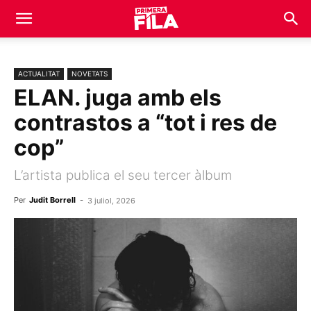
ACTUALITAT
NOVETATS
ELAN. juga amb els
contrastos a “tot i res de
cop”
L’artista publica el seu tercer àlbum
Per
Judit Borrell
-
3 juliol, 2026