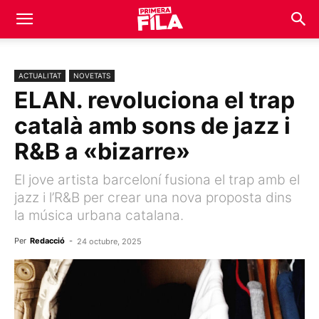
ACTUALITAT
NOVETATS
ELAN. revoluciona el trap
català amb sons de jazz i
R&B a «bizarre»
El jove artista barceloní fusiona el trap amb el
jazz i l’R&B per crear una nova proposta dins
la música urbana catalana.
Per
Redacció
-
24 octubre, 2025