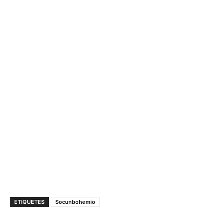
ETIQUETES
Socunbohemio