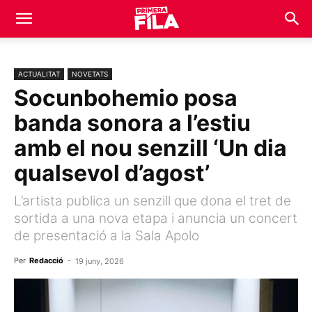
ACTUALITAT
NOVETATS
Socunbohemio posa
banda sonora a l’estiu
amb el nou senzill ‘Un dia
qualsevol d’agost’
L’artista publica un senzill que dona el tret de
sortida a una nova etapa i anuncia un concert
de presentació a la Sala Apolo
Per
Redacció
-
19 juny, 2026