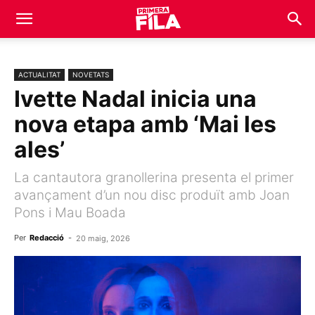
ACTUALITAT
NOVETATS
Ivette Nadal inicia una
nova etapa amb ‘Mai les
ales’
La cantautora granollerina presenta el primer
avançament d’un nou disc produït amb Joan
Pons i Mau Boada
Per
Redacció
-
20 maig, 2026