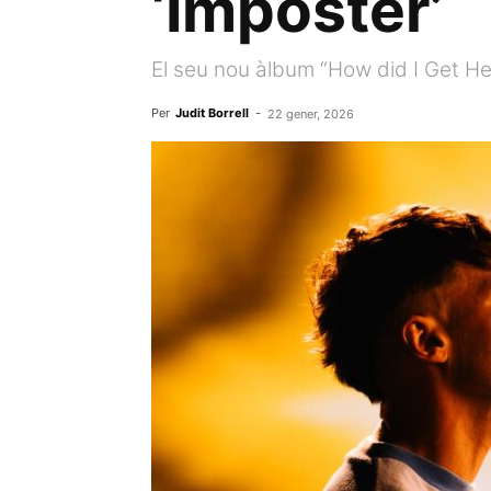
‘Imposter’
El seu nou àlbum “How did I Get He
Per
Judit Borrell
-
22 gener, 2026