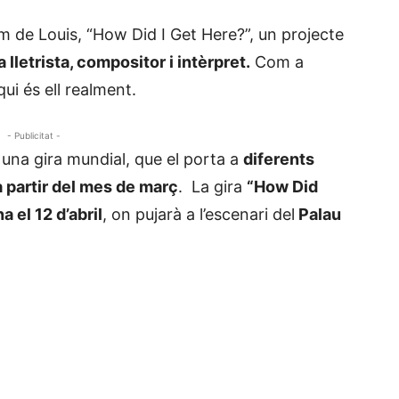
um de Louis, “How Did I Get Here?”, un projecte
 lletrista, compositor i intèrpret.
Com a
ui és ell realment.
- Publicitat -
una gira mundial, que el porta a
diferents
 partir del mes de març
. La gira
“How Did
a el 12 d’abril
, on pujarà a l’escenari del
Palau