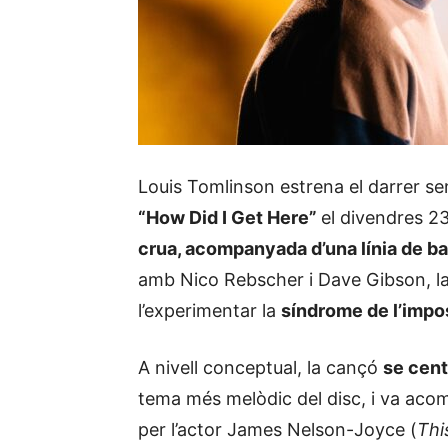
Louis Tomlinson estrena el darrer sen
“How Did I Get Here”
el divendres 2
crua, acompanyada d’una línia de bai
amb Nico Rebscher i Dave Gibson, la ll
l’experimentar la
síndrome de l’impos
A nivell conceptual, la cançó
se centr
tema més melòdic del disc, i va ac
per l’actor James Nelson-Joyce (
Thi