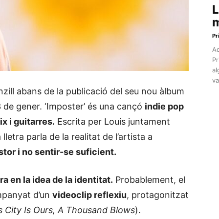
L
m
Pr
Aq
Pr
al
va
zill abans de la publicació del seu nou àlbum
3 de gener.
‘Imposter’ és una cançó
indie pop
x i guitarres.
Escrita per Louis juntament
etra parla de la realitat de l’artista a
tor i no sentir-se suficient.
a en la idea de la identitat.
Probablement, el
ompanyat d’un
videoclip reflexiu
, protagonitzat
s City Is Ours, A Thousand Blows
).