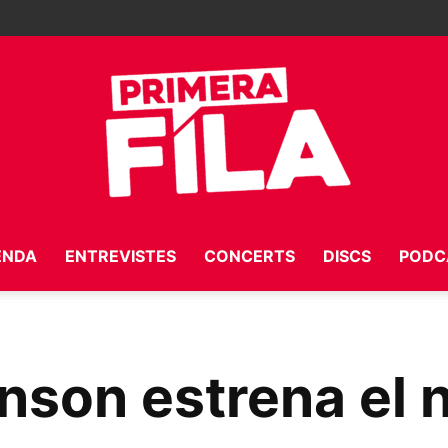
ENDA
ENTREVISTES
CONCERTS
DISCS
PODC
Primera
nson estrena el n
Fila