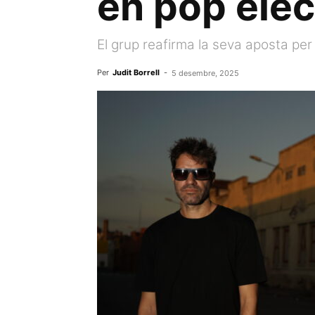
en pop elec
El grup reafirma la seva aposta pe
Per
Judit Borrell
-
5 desembre, 2025