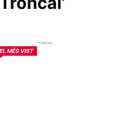
 Troncal’
- Publicitat -
EL MÉS VIST