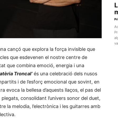
L
m
Pr
Aq
Pr
al
va
una cançó que explora la força invisible que
 vincles que esdevenen el nostre centre de
tat que combina emoció, energia i una
atèria Troncal’
és una celebració dels nusos
rtits i de l’esforç emocional que sovint, en
ra evoca la bellesa d’aquests llaços, el pas del
 plegats, consolidant l’univers sonor del duet,
e la melodia, l’electrònica i les guitarres amb
lectiva.