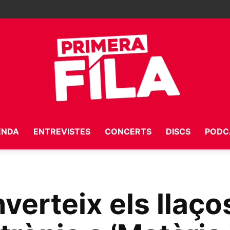
ENDA
ENTREVISTES
CONCERTS
DISCS
PODC
Primera
verteix els llaç
Fila