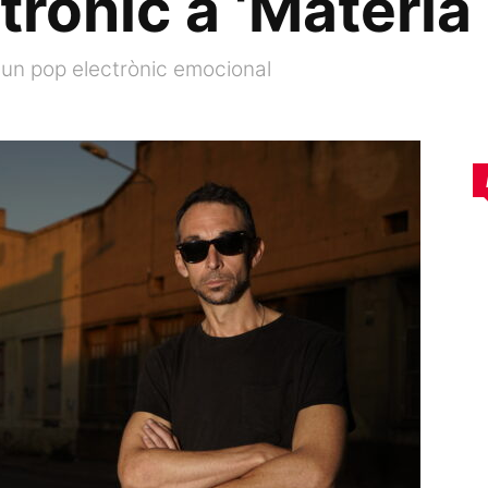
trònic a ‘Matèria
r un pop electrònic emocional