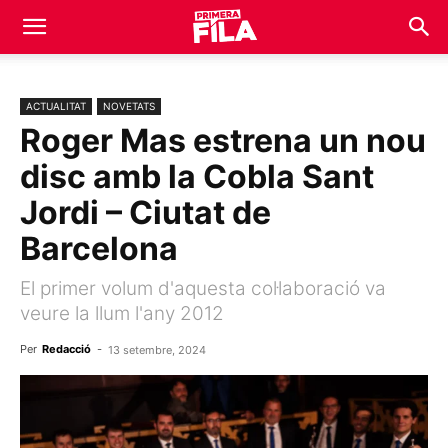
ACTUALITAT
NOVETATS
Roger Mas estrena un nou
disc amb la Cobla Sant
Jordi – Ciutat de
Barcelona
El primer volum d'aquesta col·laboració va
veure la llum l'any 2012
Per
Redacció
-
13 setembre, 2024