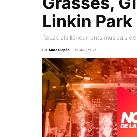
Grasses, Gi
Linkin Park
Repàs als llançaments musicals de
Per
Marc Clapés
-
12 abril, 2024