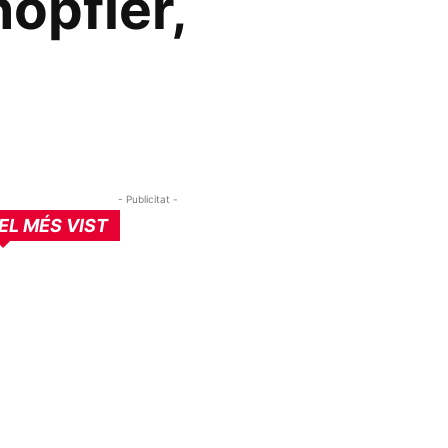
nopfler,
- Publicitat -
EL MÉS VIST