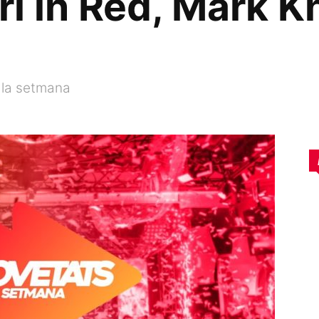
rl in Red, Mark K
 la setmana