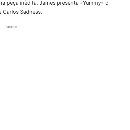
guna peça inèdita. James presenta «Yummy» o
 Carlos Sadness.
- Publicitat -