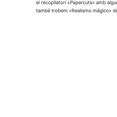
el recopilatori «Papercuts» amb al
també trobem «Realismo mágico» de