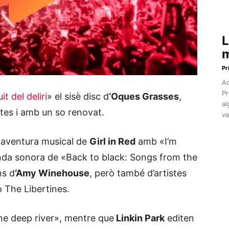
L
m
Pr
Aq
Pr
it del deliri
» el sisè disc d
‘Oques Grasses
,
al
tes i amb un so renovat.
va
 aventura musical de
Girl in Red
amb «I’m
anda sonora de «Back to black: Songs from the
ns d
‘Amy Winehouse
, però també d’artistes
o The Libertines.
e deep river», mentre que
Linkin Park
editen