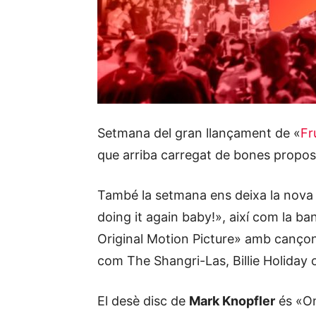
Setmana del gran llançament de «
Fru
que arriba carregat de bones propos
També la setmana ens deixa la nova
doing it again baby!», així com la b
Original Motion Picture» amb canço
com The Shangri-Las, Billie Holiday 
El desè disc de
Mark Knopfler
és «On