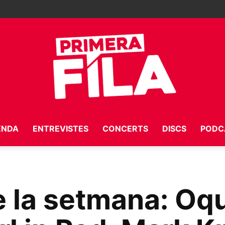
ENDA
ENTREVISTES
CONCERTS
DISCS
PODC
Primera
e la setmana: Oq
Fila