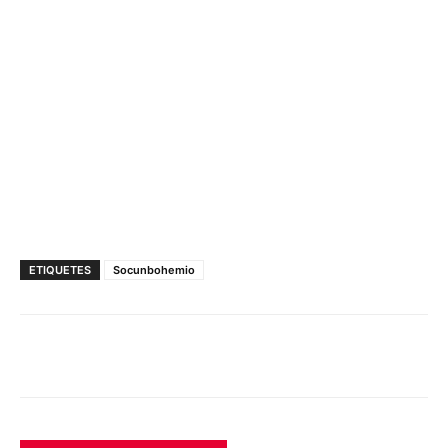
ETIQUETES
Socunbohemio