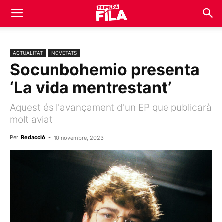
ACTUALITAT
NOVETATS
Socunbohemio presenta
‘La vida mentrestant’
Aquest és l'avançament d'un EP que publicarà
molt aviat
Per
Redacció
-
10 novembre, 2023