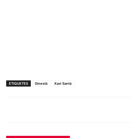
ETIQUETES
Ginestà
Xavi Sarrià