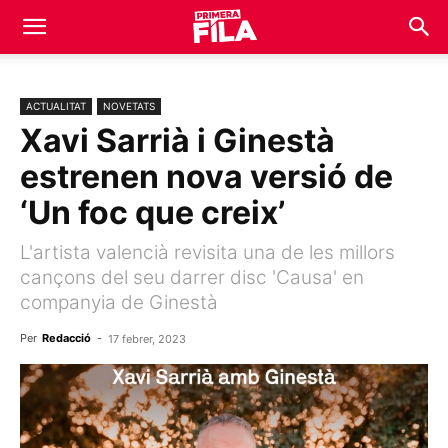
ACTUALITAT
NOVETATS
Xavi Sarrià i Ginestà
estrenen nova versió de
‘Un foc que creix’
L'artista valencià revisita una de les millors
cançons del seu darrer disc 'Causa' en
companyia de Ginestà
Per
Redacció
-
17 febrer, 2023