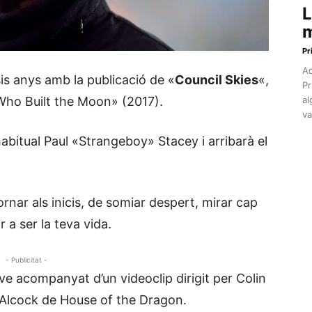
L
m
Pr
Aq
sis anys amb la publicació de «
Council Skies
«,
Pr
«Who Built the Moon» (2017).
al
va
habitual Paul «Strangeboy» Stacey i arribarà el
ornar als inicis, de somiar despert, mirar cap
r a ser la teva vida.
- Publicitat -
e acompanyat d’un videoclip dirigit per Colin
y Alcock de House of the Dragon.