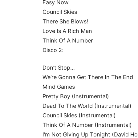
Easy Now
Council Skies
There She Blows!
Love Is A Rich Man
Think Of A Number
Disco 2:
Don’t Stop…
We’re Gonna Get There In The End
Mind Games
Pretty Boy (Instrumental)
Dead To The World (Instrumental)
Council Skies (Instrumental)
Think Of A Number (Instrumental)
I’m Not Giving Up Tonight (David H