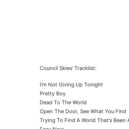
Council Skies’ Tracklist:
I’m Not Giving Up Tonight
Pretty Boy
Dead To The World
Open The Door, See What You Find
Trying To Find A World That’s Been