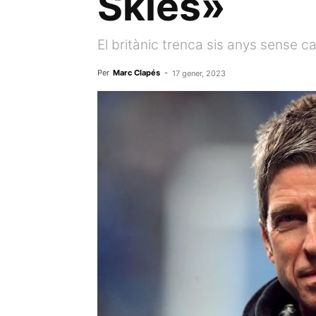
Skies»
El britànic trenca sis anys sense c
Per
Marc Clapés
-
17 gener, 2023