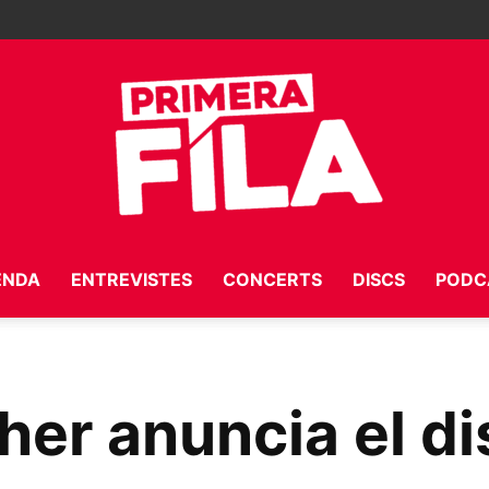
ENDA
ENTREVISTES
CONCERTS
DISCS
PODC
Primera
her anuncia el d
Fila