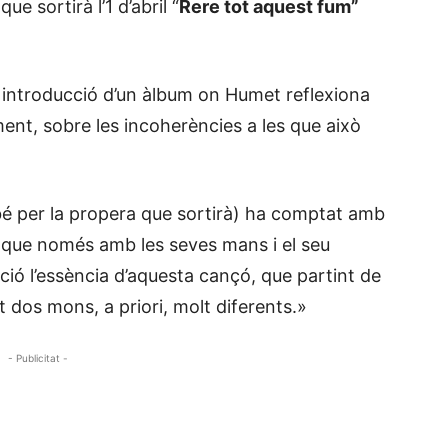
ue sortirà l’1 d’abril “
Rere tot aquest fum”
 introducció d’un àlbum on Humet reflexiona
ment, sobre les incoherències a les que això
bé per la propera que sortirà) ha comptat amb
 que només amb les seves mans i el seu
ció l’essència d’aquesta cançó, que partint de
t dos mons, a priori, molt diferents.»
- Publicitat -