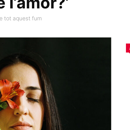
de l’amor?’
e tot aquest fum