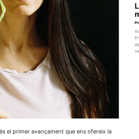
L
m
Pr
Aq
Pr
al
va
 és el primer avançament que ens ofereix la