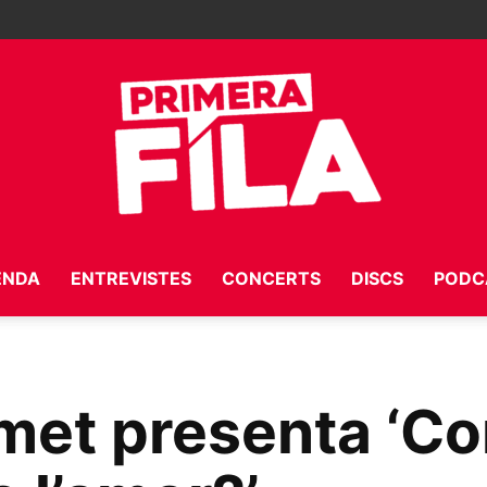
ENDA
ENTREVISTES
CONCERTS
DISCS
PODC
Primera
t presenta ‘Co
Fila