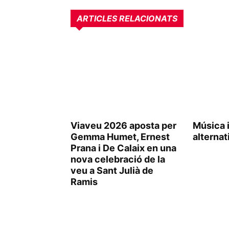
ARTICLES RELACIONATS
Viaveu 2026 aposta per
Música i
Gemma Humet, Ernest
alternat
Prana i De Calaix en una
nova celebració de la
veu a Sant Julià de
Ramis