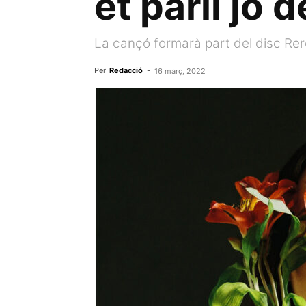
et parli jo 
La cançó formarà part del disc Rer
Per
Redacció
-
16 març, 2022