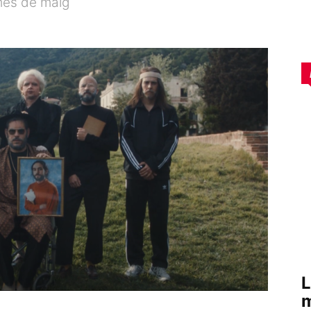
 mes de maig
L
m