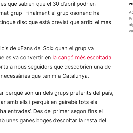
es que sabien que el 30 d’abril podrien
Pr
mat grup i finalment el grup osonenc ha
Aq
Pr
cinquè disc que està previst que arribi el mes
al
va
nicis de «Fans del Sol» quan el grup va
que es va convertir en
la cançó més escoltada
porta a nous seguidors que descobrien una de
i necessàries que tenim a Catalunya.
 perquè són un dels grups preferits del país,
ar amb ells i perquè en gairebé tots els
 ha entrades’. Des del primer segon fins el
amb unes ganes boges d’escoltar la resta del