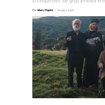
El cinquè disc del grup arribarà el
Per
Marc Clapés
-
30 abril, 2021