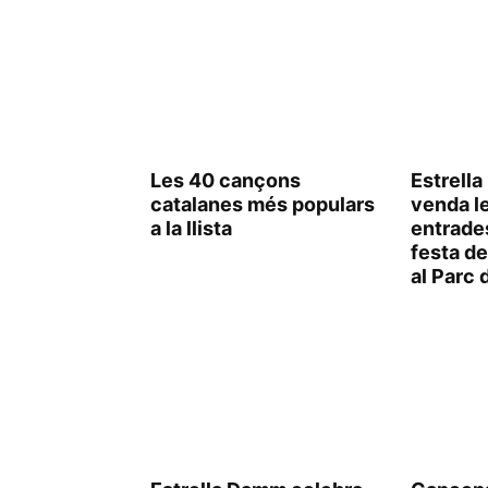
Les 40 cançons
Estrella
catalanes més populars
venda l
a la llista
entrades
festa d
al Parc 