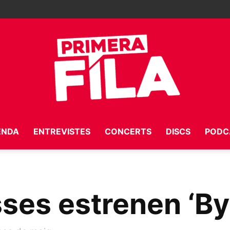
ENDA
ENTREVISTES
CONCERTS
DISCS
PODC
Primera
ses estrenen ‘By
Fila