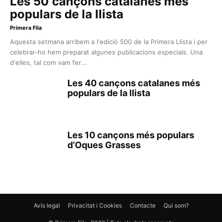
Les 50 cançons catalanes més
populars de la llista
Primera Fila
Aquesta setmana arribem a l'edició 500 de la Primera Llista i per
celebrar-ho hem preparat algunes publicacions especials. Una
d'elles, tal com vam fer...
Les 40 cançons catalanes més
populars de la llista
Les 10 cançons més populars
d’Oques Grasses
Avís legal
Privacitat i Cookies
Contacte
Qui som?