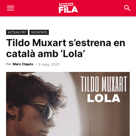
ACTUALITAT
NOVETATS
Tildo Muxart s’estrena en
català amb ‘Lola’
Per
Marc Clapés
-
9 maig, 2020