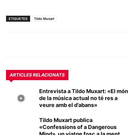
ETIQUETES
Tildo Muxart
ARTICLES RELACIONATS
Entrevista a Tildo Muxart: «El món
de la música actual no té res a
veure amb el d’abans»
Tildo Muxart publica
«Confessions of a Dangerous
Mind», un viatge fosc a la ment