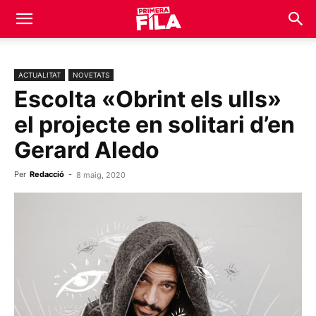
ACTUALITAT
NOVETATS
Escolta «Obrint els ulls»
el projecte en solitari d’en
Gerard Aledo
Per
Redacció
-
8 maig, 2020