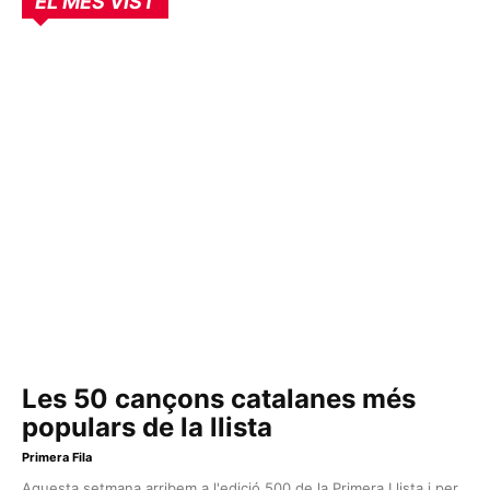
EL MÉS VIST
Les 50 cançons catalanes més
populars de la llista
Primera Fila
Aquesta setmana arribem a l'edició 500 de la Primera Llista i per