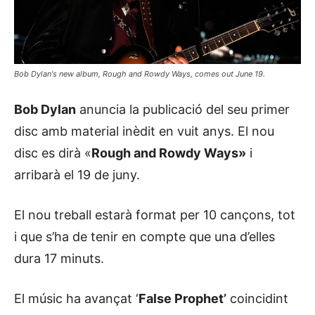
Bob Dylan's new album,
Rough and Rowdy Ways
, comes out June 19.
Bob Dylan
anuncia la publicació del seu primer
disc amb material inèdit en vuit anys. El nou
disc es dirà «
Rough and Rowdy Ways»
i
arribarà el 19 de juny.
El nou treball estarà format per 10 cançons, tot
i que s’ha de tenir en compte que una d’elles
dura 17 minuts.
El músic ha avançat ‘
False Prophet’
coincidint