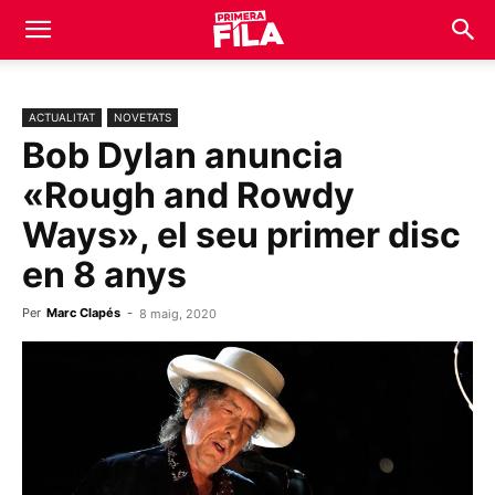
ACTUALITAT
NOVETATS
Bob Dylan anuncia
«Rough and Rowdy
Ways», el seu primer disc
en 8 anys
Per
Marc Clapés
-
8 maig, 2020