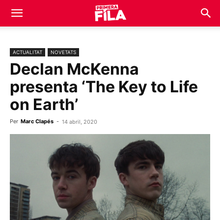
ACTUALITAT
NOVETATS
Declan McKenna
presenta ‘The Key to Life
on Earth’
Per
Marc Clapés
-
14 abril, 2020