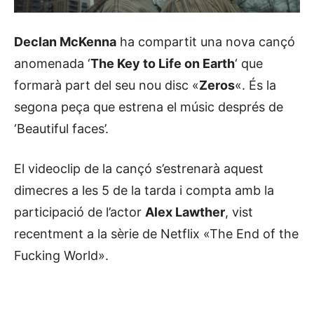
Declan McKenna
ha compartit una nova cançó
anomenada ‘
The Key to Life on Earth
‘ que
formarà part del seu nou disc «
Zeros
«. És la
segona peça que estrena el músic després de
‘Beautiful faces’.
El videoclip de la cançó s’estrenarà aquest
dimecres a les 5 de la tarda i compta amb la
participació de l’actor
Alex Lawther
, vist
recentment a la sèrie de Netflix «The End of the
Fucking World».