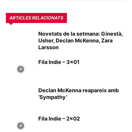
ARTICLES RELACIONATS
Novetats de la setmana: Ginestà,
Usher, Declan McKenna, Zara
Larsson
Fila Indie – 3×01
Declan McKenna reapareix amb
‘Sympathy’
Fila Indie – 2×02