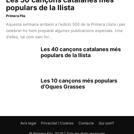
populars de la llista
Primera Fila
Aquesta setmana arribem a l'edició 500 de la Primera Llista i per
celebrar-ho hem preparat algunes publicacions especials. Una
d'elles, tal com vam fer...
Les 40 cançons catalanes més
populars de la llista
Les 10 cançons més populars
d’Oques Grasses
Avís legal
Privacitat i Cookies
Contacte
Qui som?
© Primera Fila, 2026 | Tots els drets reservats