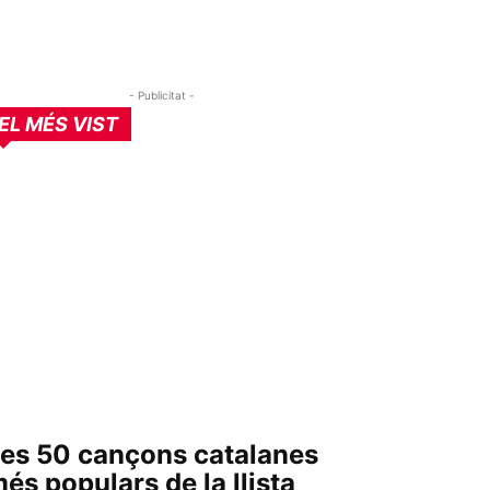
- Publicitat -
EL MÉS VIST
es 50 cançons catalanes
és populars de la llista