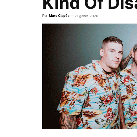
Kind Of Dis
Per
Marc Clapés
-
21 gener, 2020