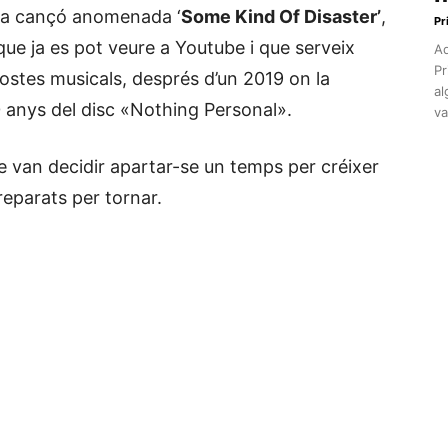
va cançó anomenada ‘
Some Kind Of Disaster’
,
Pr
ue ja es pot veure a Youtube i que serveix
Aq
Pr
stes musicals, després d’un 2019 on la
al
0 anys del disc «Nothing Personal».
va
e van decidir apartar-se un temps per créixer
reparats per tornar.