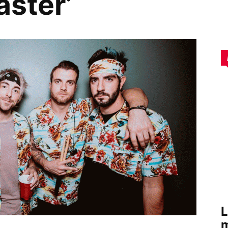
aster’
L
m