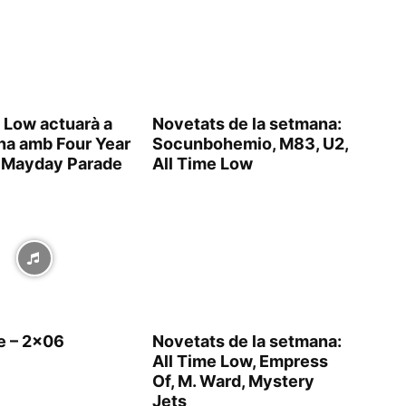
 Low actuarà a
Novetats de la setmana:
na amb Four Year
Socunbohemio, M83, U2,
i Mayday Parade
All Time Low
ie – 2×06
Novetats de la setmana:
All Time Low, Empress
Of, M. Ward, Mystery
Jets