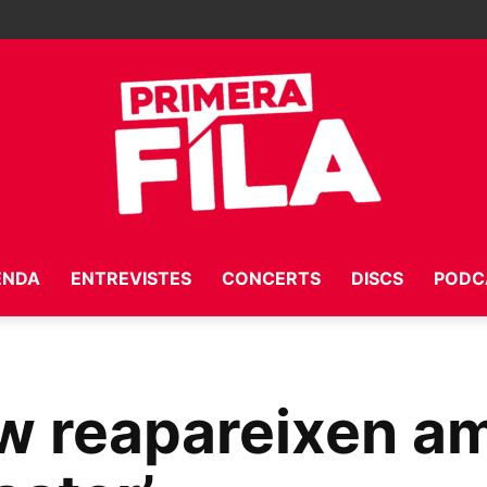
ENDA
ENTREVISTES
CONCERTS
DISCS
PODC
Primera
ow reapareixen a
Fila