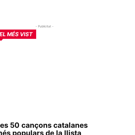
- Publicitat -
EL MÉS VIST
es 50 cançons catalanes
és populars de la llista