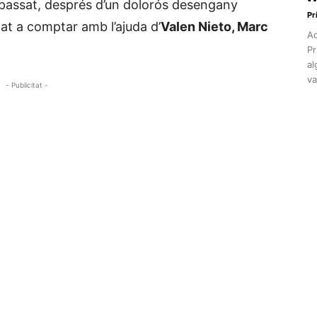
l passat, després d’un dolorós desengany
Pr
at a comptar amb l’ajuda d’
Valen Nieto, Marc
Aq
Pr
al
va
- Publicitat -