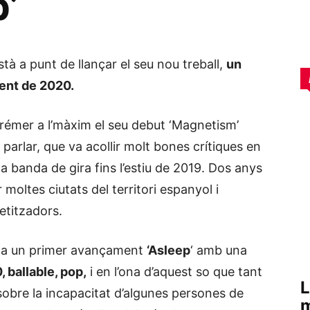
’
tà a punt de llançar el seu nou treball,
un
ent de 2020.
prémer a l’màxim el seu debut ‘Magnetism’
parlar, que va acollir molt bones crítiques en
la banda de gira fins l’estiu de 2019. Dos anys
 moltes ciutats del territori espanyol i
tetitzadors.
nta un primer avançament
‘Asleep
‘ amb una
, ballable, pop,
i en l’ona d’aquest so que tant
L
 sobre la incapacitat d’algunes persones de
m