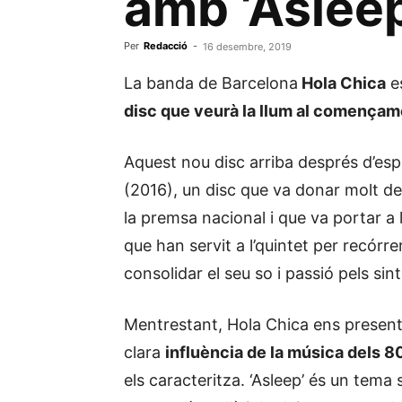
amb ‘Asleep
Per
Redacció
-
16 desembre, 2019
La banda de Barcelona
Hola Chica
es
disc que veurà la llum al començam
Aquest nou disc arriba després d’es
(2016), un disc que va donar molt de 
la premsa nacional i que va portar a 
que han servit a l’quintet per recórrer
consolidar el seu so i passió pels sin
Mentrestant, Hola Chica ens prese
clara
influència de la música dels 80
els caracteritza. ‘Asleep’ és un tema