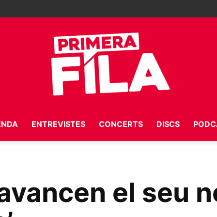
ENDA
ENTREVISTES
CONCERTS
DISCS
PODC
Primera
avancen el seu n
Fila