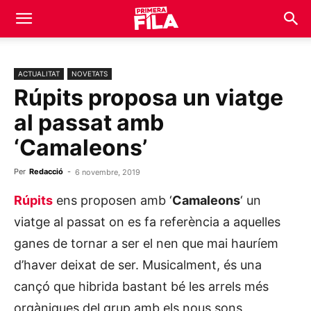
ACTUALITAT
NOVETATS
Rúpits proposa un viatge
al passat amb
‘Camaleons’
Per
Redacció
-
6 novembre, 2019
Rúpits
ens proposen amb ‘
Camaleons
‘ un
viatge al passat on es fa referència a aquelles
ganes de tornar a ser el nen que mai hauríem
d’haver deixat de ser. Musicalment, és una
cançó que hibrida bastant bé les arrels més
orgàniques del grup amb els nous sons