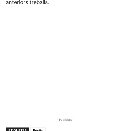
anteriors treballs.
- Publicitat -
ETIQUETES
Rúpits