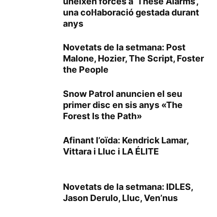
uneixen forces a ‘These Alarms’,
una col·laboració gestada durant
anys
Novetats de la setmana: Post
Malone, Hozier, The Script, Foster
the People
Snow Patrol anuncien el seu
primer disc en sis anys «The
Forest Is the Path»
Afinant l’oïda: Kendrick Lamar,
Vittara i Lluc i LA ÉLITE
Novetats de la setmana: IDLES,
Jason Derulo, Lluc, Ven’nus