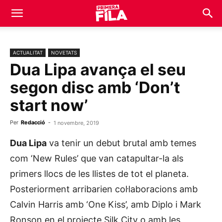
ACTUALITAT
NOVETATS
Dua Lipa avança el seu
segon disc amb ‘Don’t
start now’
Per
Redacció
-
1 novembre, 2019
Dua Lipa
va tenir un debut brutal amb temes
com ‘New Rules’ que van catapultar-la als
primers llocs de les llistes de tot el planeta.
Posteriorment arribarien col·laboracions amb
Calvin Harris amb ‘One Kiss’, amb Diplo i Mark
Ronson en el projecte Silk City o amb les