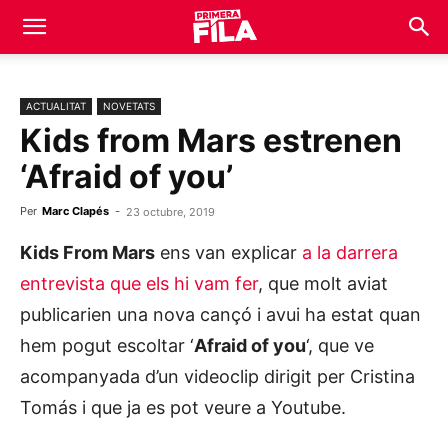
ACTUALITAT
NOVETATS
Kids from Mars estrenen
‘Afraid of you’
Per
Marc Clapés
-
23 octubre, 2019
Kids From Mars
ens van explicar
a la darrera
entrevista que els hi vam fer
, que molt aviat
publicarien una nova cançó i avui ha estat quan
hem pogut escoltar ‘
Afraid of you
‘, que ve
acompanyada d’un videoclip dirigit per Cristina
Tomás i que ja es pot veure a Youtube.