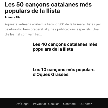
Les 50 cançons catalanes més
populars de la llista
Primera Fila
Aquesta setmana arribem a l'edició 500 de la Primera Llista i per
celebrar-ho hem preparat algunes publicacions especials. Una
d'elles, tal com vam fer...
Les 40 cançons catalanes més
populars de la llista
Les 10 cançons més populars
d’Oques Grasses
Avís legal
Privacitat i Cookies
Contacte
Qui som?