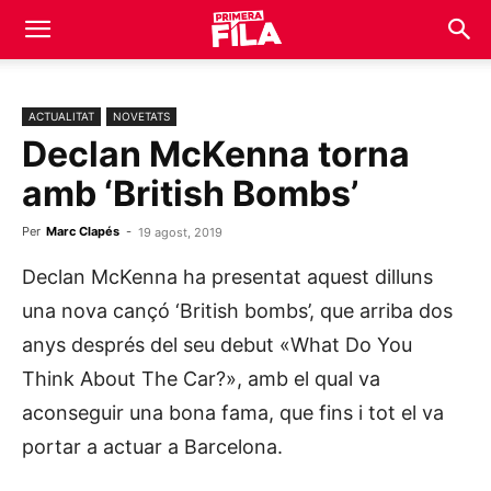
ACTUALITAT
NOVETATS
Declan McKenna torna
amb ‘British Bombs’
Per
Marc Clapés
-
19 agost, 2019
Declan McKenna ha presentat aquest dilluns
una nova cançó ‘British bombs’, que arriba dos
anys després del seu debut «What Do You
Think About The Car?», amb el qual va
aconseguir una bona fama, que fins i tot el va
portar a actuar a Barcelona.