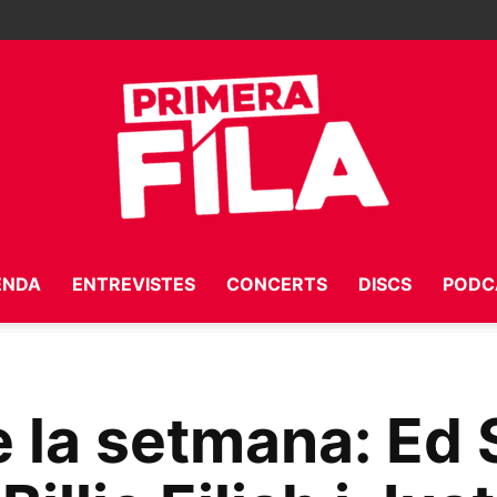
ENDA
ENTREVISTES
CONCERTS
DISCS
PODC
Primera
 la setmana: Ed 
Fila