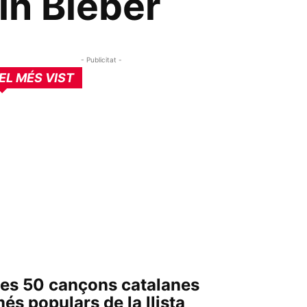
tin Bieber
- Publicitat -
EL MÉS VIST
es 50 cançons catalanes
és populars de la llista