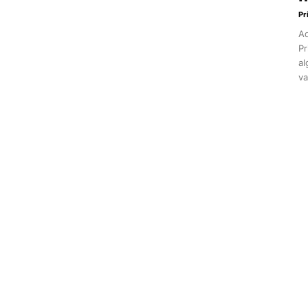
Pr
Aq
Pr
al
va