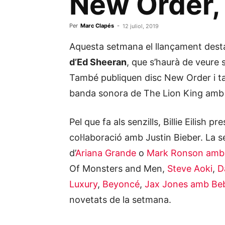
New Order, B
Per
Marc Clapés
-
12 juliol, 2019
Aquesta setmana el llançament dest
d’Ed Sheeran
, que s’haurà de veure s
També publiquen disc New Order i t
banda sonora de The Lion King amb B
Pel que fa als senzills, Billie Eilish 
col·laboració amb Justin Bieber. La
d’
Ariana Grande
o
Mark Ronson amb 
Of Monsters and Men,
Steve Aoki
,
D
Luxury
,
Beyoncé
,
Jax Jones amb Be
novetats de la setmana.