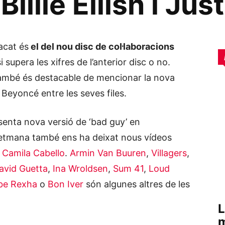
illie Eilish i Jus
acat és
el del nou disc de col·laboracions
i supera les xifres de l’anterior disc o no.
ambé és destacable de mencionar la nova
eyoncé entre les seves files.
presenta nova versió de ‘bad guy’ en
 setmana també ens ha deixat nous vídeos
Camila Cabello
.
Armin Van Buuren
,
Villagers
,
avid Guetta
,
Ina Wroldsen
,
Sum 41
,
Loud
be Rexha
o
Bon Iver
són algunes altres de les
L
m