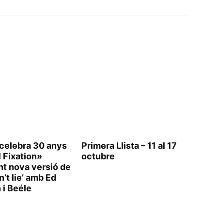
 celebra 30 anys
Primera Llista – 11 al 17
 Fixation»
octubre
nt nova versió de
n’t lie’ amb Ed
 i Beéle