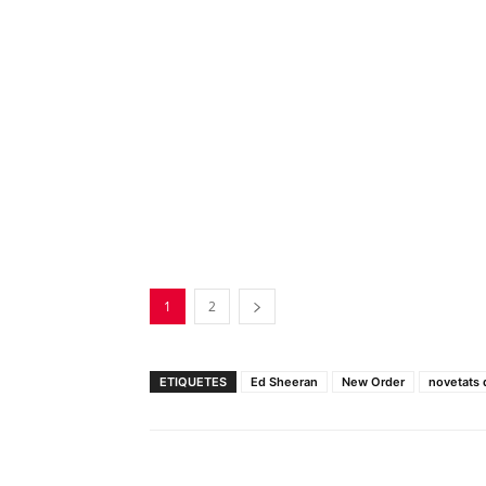
1
2
ETIQUETES
Ed Sheeran
New Order
novetats 