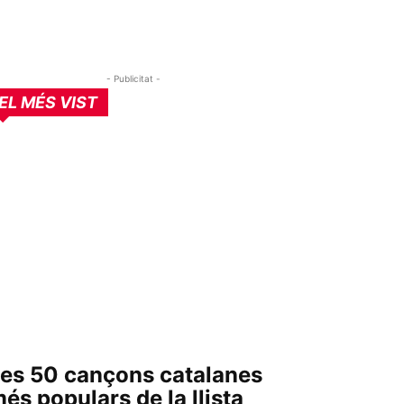
- Publicitat -
EL MÉS VIST
es 50 cançons catalanes
és populars de la llista