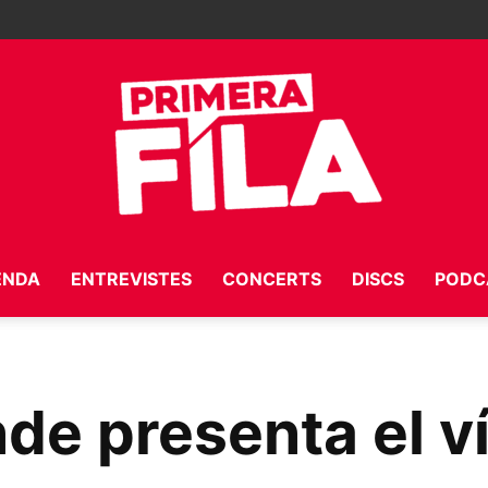
ENDA
ENTREVISTES
CONCERTS
DISCS
PODC
Primera
de presenta el ví
Fila