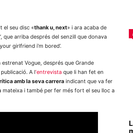
el seu disc «
thank u, next
» i ara acaba de
‘, que arriba després del senzill que donava
your girlfriend i’m bored’.
 l’ha estrenat Vogue, després que Grande
publicació. A l
‘entrevista
que li han fet en
rítica amb la seva carrera
indicant que va fer
a mateixa i també per fer més fort el seu lloc a
L
m