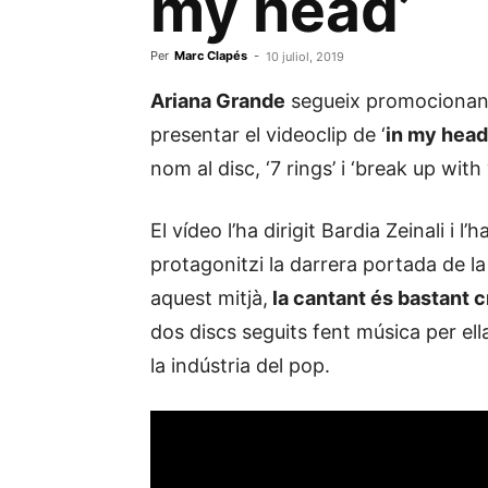
my head’
Per
Marc Clapés
-
10 juliol, 2019
Ariana Grande
segueix promocionant 
presentar el videoclip de ‘
in my head
nom al disc, ‘7 rings’ i ‘break up with 
El vídeo l’ha dirigit Bardia Zeinali i
protagonitzi la darrera portada de la 
aquest mitjà,
la cantant és bastant c
dos discs seguits fent música per ell
la indústria del pop.