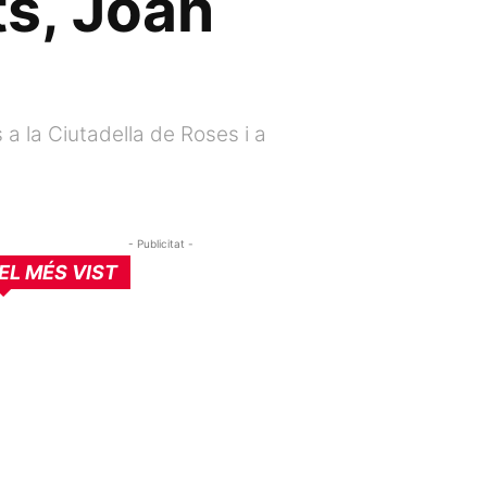
ts, Joan
s a la Ciutadella de Roses i a
- Publicitat -
EL MÉS VIST