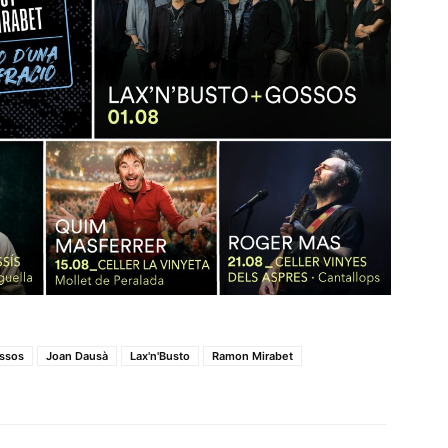
ssos
Joan Dausà
Lax'n'Busto
Ramon Mirabet