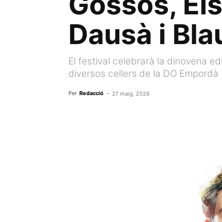
Gossos, Els
Dausà i Bl
El festival celebrarà la dinovena edi
diversos cellers de la DO Empordà
Per
Redacció
-
27 maig, 2026