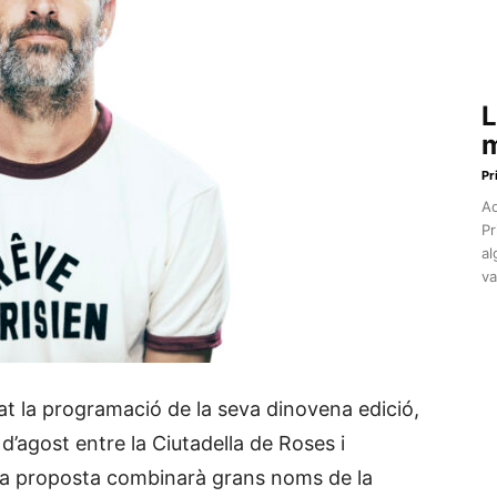
L
m
Pr
Aq
Pr
al
va
iat la programació de la seva dinovena edició,
1 d’agost entre la Ciutadella de Roses i
La proposta combinarà grans noms de la