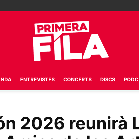
ENDA
ENTREVISTES
CONCERTS
DISCS
PODC
Primera
n 2026 reunirà L
Fila