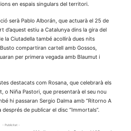
ons en espais singulars del territori.
ició serà Pablo Alborán, que actuarà el 25 de
rt d’aquest estiu a Catalunya dins la gira del
e la Ciutadella també acollirà dues nits
n Busto compartiran cartell amb Gossos,
tuaran per primera vegada amb Blaumut i
stes destacats com Rosana, que celebrarà els
t, o Niña Pastori, que presentarà el seu nou
També hi passaran Sergio Dalma amb “Ritorno A
 després de publicar el disc “Immortals”.
- Publicitat -