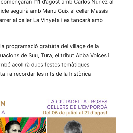
à començaran l’11 d’agost amb Carlos Núñez al
cicle seguirà amb Manu Guix al celler Massís
errer al celler La Vinyeta i es tancarà amb
la programació gratuïta del village de la
uacions de Suu, Tura, el tribut Abba Voices i
ambé acollirà dues festes temàtiques
 i a recordar les nits de la històrica