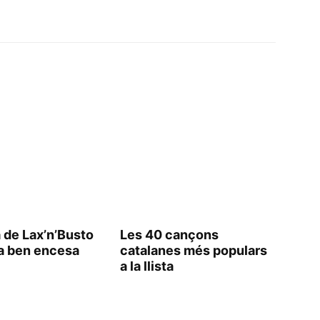
 de Lax’n’Busto
Les 40 cançons
a ben encesa
catalanes més populars
a la llista