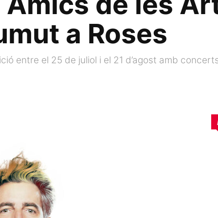
 Amics de les Ar
aumut a Roses
ció entre el 25 de juliol i el 21 d’agost amb concert