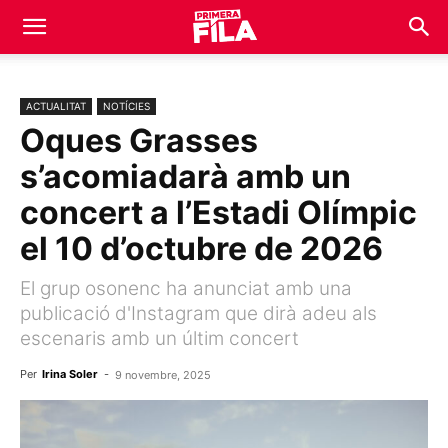
ACTUALITAT
NOTÍCIES
Oques Grasses
s’acomiadarà amb un
concert a l’Estadi Olímpic
el 10 d’octubre de 2026
El grup osonenc ha anunciat amb una
publicació d'Instagram que dirà adeu als
escenaris amb un últim concert
Per
Irina Soler
-
9 novembre, 2025