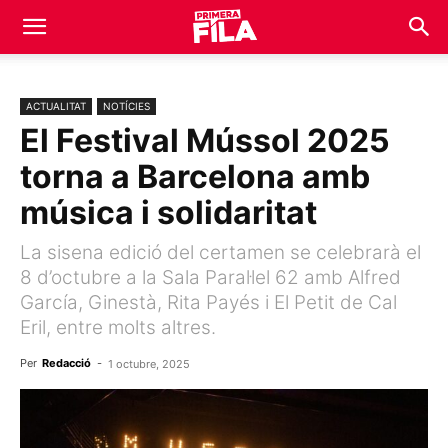
ACTUALITAT
NOTÍCIES
El Festival Mússol 2025
torna a Barcelona amb
música i solidaritat
La sisena edició del certamen se celebrarà el
8 d’octubre a la Sala Paral·lel 62 amb Alfred
García, Ginestà, Rita Payés i El Petit de Cal
Eril, entre molts altres.
Per
Redacció
-
1 octubre, 2025