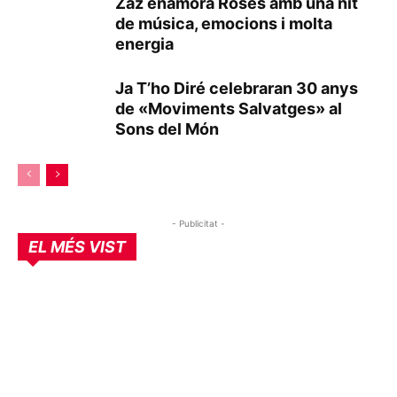
Zaz enamora Roses amb una nit
de música, emocions i molta
energia
Ja T’ho Diré celebraran 30 anys
de «Moviments Salvatges» al
Sons del Món
- Publicitat -
EL MÉS VIST