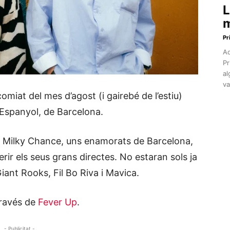
L
m
Pr
Aq
Pr
al
va
miat del mes d’agost (i gairebé de l’estiu)
e Espanyol, de Barcelona.
 Milky Chance, uns enamorats de Barcelona,
ir els seus grans directes. No estaran sols ja
iant Rooks, Fil Bo Riva i Mavica.
través de
Fever Up
.
- Publicitat -