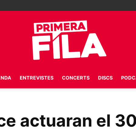
ENDA
ENTREVISTES
CONCERTS
DISCS
PODC
Primera
e actuaran el 30
Fila