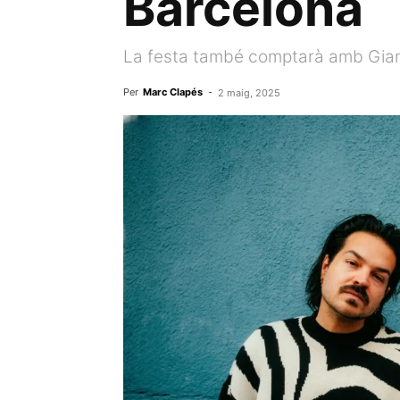
Barcelona
La festa també comptarà amb Giant
Per
Marc Clapés
-
2 maig, 2025