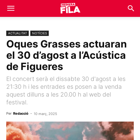
ACTUALITAT
NOTÍCIES
Oques Grasses actuaran
el 30 d’agost a l’Acústica
de Figueres
El concert serà el dissabte 30 d'agost a les
21:30 h i les entrades es posen a la venda
aquest dilluns a les 20.00 h al web del
festival.
Per
Redacció
-
10 març, 2025