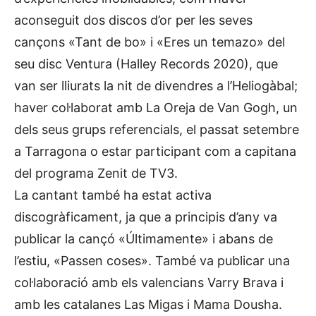
aconseguit dos discos d’or per les seves
cançons «Tant de bo» i «Eres un temazo» del
seu disc Ventura (Halley Records 2020), que
van ser lliurats la nit de divendres a l’Heliogàbal;
haver col·laborat amb La Oreja de Van Gogh, un
dels seus grups referencials, el passat setembre
a Tarragona o estar participant com a capitana
del programa Zenit de TV3.
La cantant també ha estat activa
discogràficament, ja que a principis d’any va
publicar la cançó «Últimamente» i abans de
l’estiu, «Passen coses». També va publicar una
col·laboració amb els valencians Varry Brava i
amb les catalanes Las Migas i Mama Dousha.