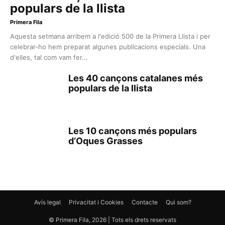
populars de la llista
Primera Fila
Aquesta setmana arribem a l'edició 500 de la Primera Llista i per
celebrar-ho hem preparat algunes publicacions especials. Una
d'elles, tal com vam fer...
Les 40 cançons catalanes més
populars de la llista
Les 10 cançons més populars
d’Oques Grasses
Avís legal
Privacitat i Cookies
Contacte
Qui som?
© Primera Fila, 2026 | Tots els drets reservats