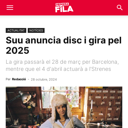
ACTUALITAT
NOTÍCIES
Suu anuncia disc i gira pel
2025
La gira passarà el 28 de març per Barcelona,
mentre que el 4 d'abril actuarà a l'Strenes
Per
Redacció
-
28 octubre, 2024