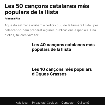
Les 50 cançons catalanes més
populars de la llista
Primera Fila
Aquesta setmana arribem a l'edició 500 de la Primera Llista i per
celebrar-ho hem preparat algunes publicacions especials. Una
d'elles, tal com vam fer...
Les 40 cançons catalanes més
populars de la llista
Les 10 cançons més populars
d’Oques Grasses
Avís legal
Privacitat i Cookies
Contacte
Qui som?