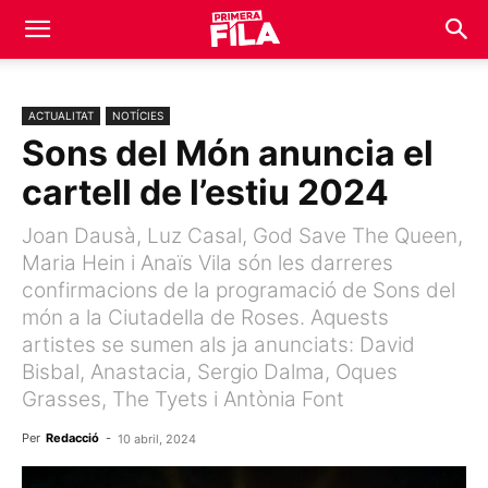
ACTUALITAT
NOTÍCIES
Sons del Món anuncia el
cartell de l’estiu 2024
Joan Dausà, Luz Casal, God Save The Queen,
Maria Hein i Anaïs Vila són les darreres
confirmacions de la programació de Sons del
món a la Ciutadella de Roses. Aquests
artistes se sumen als ja anunciats: David
Bisbal, Anastacia, Sergio Dalma, Oques
Grasses, The Tyets i Antònia Font
Per
Redacció
-
10 abril, 2024