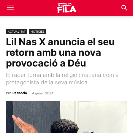
ACTUALITAT
NOTÍCIES
Lil Nas X anuncia el seu
retorn amb una nova
provocació a Déu
El raper torna amb la religió cristiana com a
protagonista de la seva música
Per
Redacció
-
4 gener, 2024