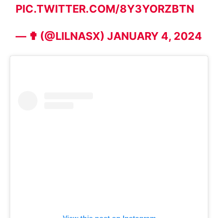
PIC.TWITTER.COM/8Y3YORZBTN
— ✟ (@LILNASX)
JANUARY 4, 2024