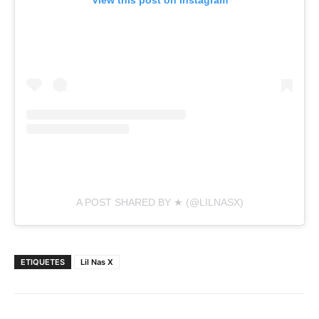
View this post on Instagram
A POST SHARED BY ★ (@LILNASX)
ETIQUETES
Lil Nas X