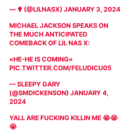
— ✟ (@LILNASX)
JANUARY 3, 2024
MICHAEL JACKSON SPEAKS ON
THE MUCH ANTICIPATED
COMEBACK OF LIL NAS X:
«HE-HE IS COMING»
PIC.TWITTER.COM/FELUDICU05
— SLEEPY GARY
(@SMDICKENSON)
JANUARY 4,
2024
YALL ARE FUCKING KILLIN ME 😭😭
😭