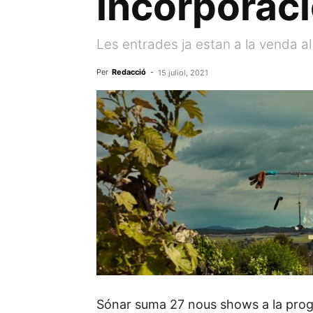
incorporac
Les entrades ja estan a la venda al
Per
Redacció
-
15 juliol, 2021
Sónar suma 27 nous shows a la progra