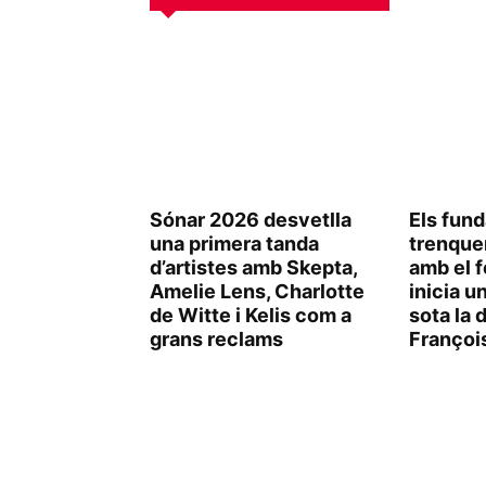
Sónar 2026 desvetlla
Els fun
una primera tanda
trenque
d’artistes amb Skepta,
amb el f
Amelie Lens, Charlotte
inicia u
de Witte i Kelis com a
sota la 
grans reclams
Françoi