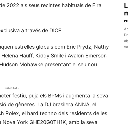
L
 de 2022 als seus recintes habituals de Fira
m
Pr
Aq
exclusiva a través de DICE.
Pr
al
aquen estrelles globals com Eric Prydz, Nathy
va
, Helena Hauff, Kiddy Smile i Avalon Emerson
i Hudson Mohawke presentant el seu nou
- Publicitat -
àcter festiu, puja els BPMs i augmenta la seva
essió de gèneres. La DJ brasilera ANNA, el
ch Rolex, el hard techno dels residents de les
 de Nova York GHE20G0TH1K, amb la seva