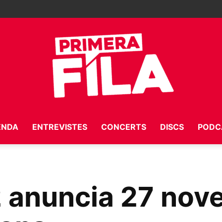
ENDA
ENTREVISTES
CONCERTS
DISCS
PODC
Primera
 anuncia 27 nov
Fila