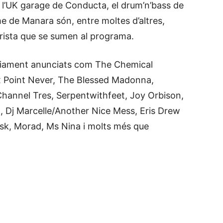
 l’UK garage de Conducta, el drum’n’bass de
me de Manara són, entre moltes d’altres,
urista que se sumen al programa.
èviament anunciats com The Chemical
x Point Never, The Blessed Madonna,
Channel Tres, Serpentwithfeet, Joy Orbison,
n, Dj Marcelle/Another Nice Mess, Eris Drew
k, Morad, Ms Nina i molts més que