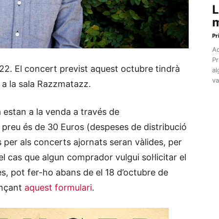
L
m
Pr
Aq
Pr
22. El concert previst aquest octubre tindrà
al
va
 a la sala Razzmatazz.
a estan a la venda a través de
 preu és de 30 Euros (despeses de distribució
 per als concerts ajornats seran vàlides, per
el cas que algun comprador vulgui sol·licitar el
, pot fer-ho abans de el 18 d’octubre de
ançant
aquest formulari
.