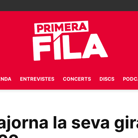
ENDA
ENTREVISTES
CONCERTS
DISCS
PODC
Primera
jorna la seva gira
Fila