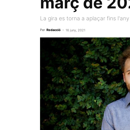
març de 20
La gira es torna a aplaçar fins l'any
Per
Redacció
-
16 juny, 2021