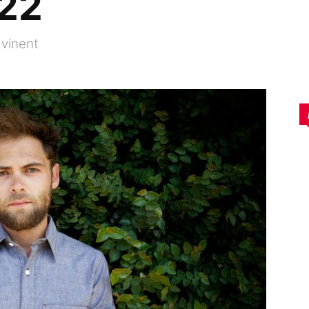
22
 vinent