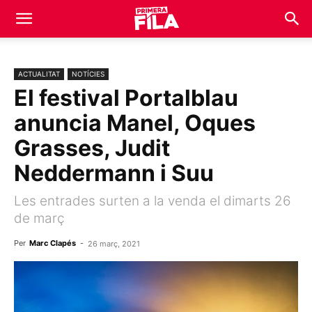
ACTUALITAT
NOTÍCIES
El festival Portalblau
anuncia Manel, Oques
Grasses, Judit
Neddermann i Suu
Les entrades surten a la venda el dimarts 26
de març
Per
Marc Clapés
-
26 març, 2021