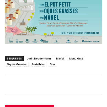
ETIQUETES
Judit Neddermann
Manel
Manu Guix
Oques Grasses
Portalblau
Suu