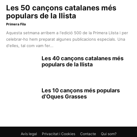
Les 50 cançons catalanes més
populars de la llista
Primera Fila
Aquesta setmana arribem a l'edició 500 de la Primera Llista i per
celebrar-ho hem preparat algunes publicacions especials. Una
d'elles, tal com vam fer...
Les 40 cançons catalanes més
populars de la llista
Les 10 cançons més populars
d’Oques Grasses
Avís legal
Privacitat i Cookies
Contacte
Qui som?