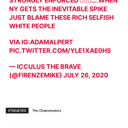
STRONGLY ENFORCED 🤦🏻‍♂️….WHEN
NY GETS THE INEVITABLE SPIKE
JUST BLAME THESE RICH SELFISH
WHITE PEOPLE
VIA IG:ADAMALPERT
PIC.TWITTER.COM/YLE1XAE0HS
— ICCULUS THE BRAVE
(@FIRENZEMIKE)
JULY 26, 2020
ETIQUETES
The Chainsmokers