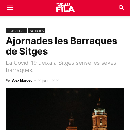
ACTUALITAT
NOTÍCIES
Ajornades les Barraques
de Sitges
La Covid-19 deixa a Sitges sense les seves
barraques.
Per
Àlex Masdeu
-
20 juliol, 2020