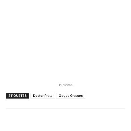
- Publicitat -
ETIQUETES
Doctor Prats
Oques Grasses