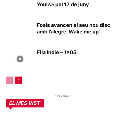
Yours» pel 17 de juny
Foals avancen el seu nou disc
amb l’alegre ‘Wake me up’
Fila Indie – 1×05
- Publicitat -
EL MÉS VIST