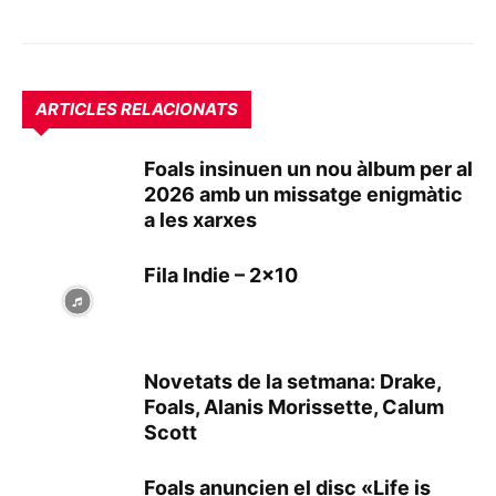
ARTICLES RELACIONATS
Foals insinuen un nou àlbum per al
2026 amb un missatge enigmàtic
a les xarxes
Fila Indie – 2×10
Novetats de la setmana: Drake,
Foals, Alanis Morissette, Calum
Scott
Foals anuncien el disc «Life is