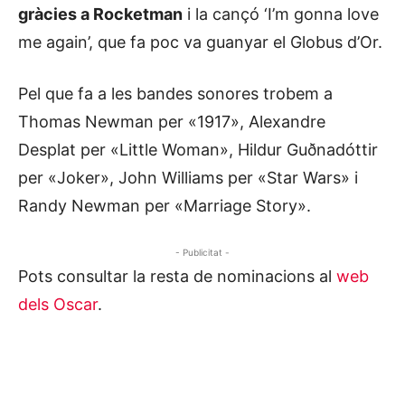
gràcies a Rocketman
i la cançó ‘I’m gonna love
me again’, que fa poc va guanyar el Globus d’Or.
Pel que fa a les bandes sonores trobem a
Thomas Newman per «1917», Alexandre
Desplat per «Little Woman», Hildur Guðnadóttir
per «Joker», John Williams per «Star Wars» i
Randy Newman per «Marriage Story».
- Publicitat -
Pots consultar la resta de nominacions al
web
dels Oscar
.