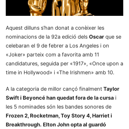
Aquest dilluns s’han donat a conèixer les
nominacions de la 92a edició dels
Oscar
que se
celebaran el 9 de febrer a Los Angeles i on
«Joker» parteix com a favorita amb 11
candidatures, seguida per «1917», «Once upon a
time in Hollywood» i «The Irishmen» amb 10.
A la categoria de millor cançó finalment
Taylor
Swift i Beyoncé han quedat fora de la cursa
i
les 5 nominades són les bandes sonores de
Frozen 2, Rocketman, Toy Story 4, Harriet i
Breakthrough.
Elton John opta al guardó