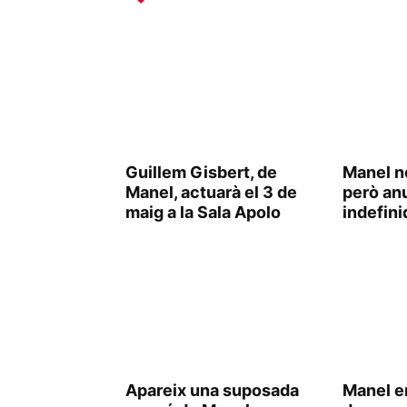
Guillem Gisbert, de
Manel n
Manel, actuarà el 3 de
però an
maig a la Sala Apolo
indefini
Apareix una suposada
Manel e