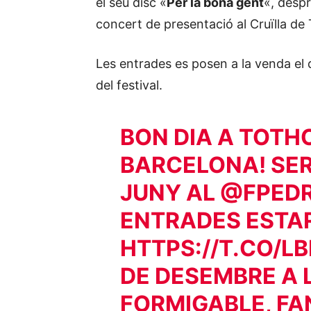
el seu disc «
Per la bona gent
«, despr
concert de presentació al Cruïlla de 
Les entrades es posen a la venda el di
del festival.
BON DIA A TOTH
BARCELONA! SER
JUNY AL
@FPED
ENTRADES ESTAR
HTTPS://T.CO/L
DE DESEMBRE A L
FORMIGABLE, FA