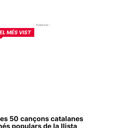
- Publicitat -
EL MÉS VIST
es 50 cançons catalanes
és populars de la llista