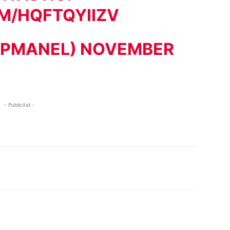
M/HQFTQYIIZV
UPMANEL)
NOVEMBER
- Publicitat -