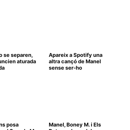
o se separen,
Apareix a Spotify una
uncien aturada
altra cançó de Manel
da
sense ser-ho
ns posa
Manel, Boney M. i Els