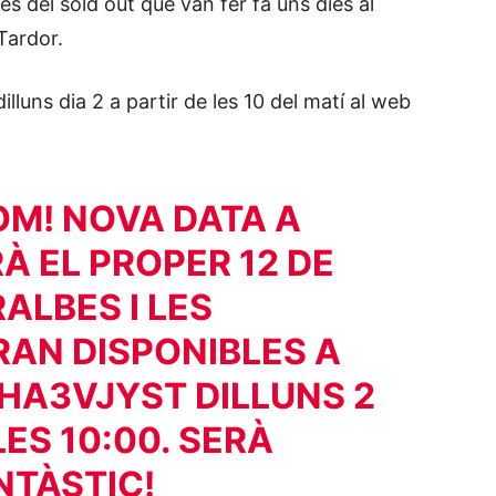
és del sold out que van fer fa uns dies al
Tardor.
lluns dia 2 a partir de les 10 del matí al web
OM! NOVA DATA A
À EL PROPER 12 DE
RALBES
I LES
AN DISPONIBLES A
BHA3VJYST
DILLUNS 2
ES 10:00. SERÀ
NTÀSTIC!