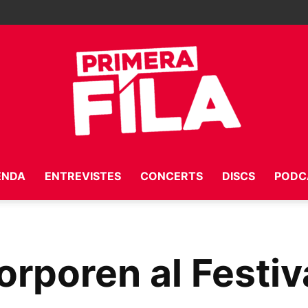
ENDA
ENTREVISTES
CONCERTS
DISCS
PODC
Primera
orporen al Festiv
Fila