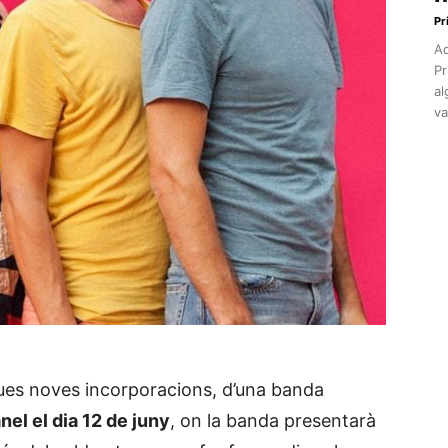
Pr
Aq
Pr
al
va
es noves incorporacions, d’una banda
nel el dia 12 de juny
, on la banda presentarà