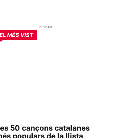
- Publicitat -
EL MÉS VIST
es 50 cançons catalanes
és populars de la llista