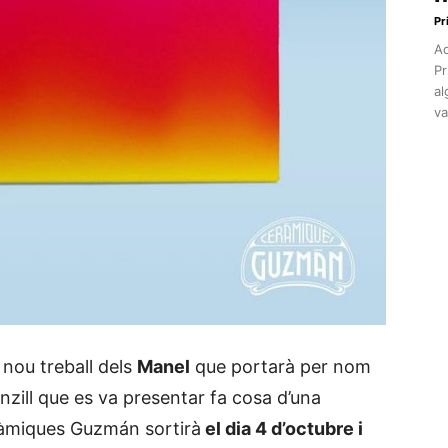
Pr
Aq
Pr
al
va
 nou treball dels
Manel
que portarà per nom
nzill que es va presentar fa cosa d’una
ràmiques Guzmán sortirà
el dia 4 d’octubre i