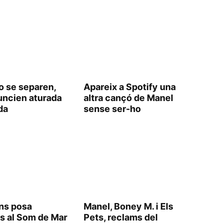
o se separen,
Apareix a Spotify una
uncien aturada
altra cançó de Manel
da
sense ser-ho
ns posa
Manel, Boney M. i Els
 al Som de Mar
Pets, reclams del