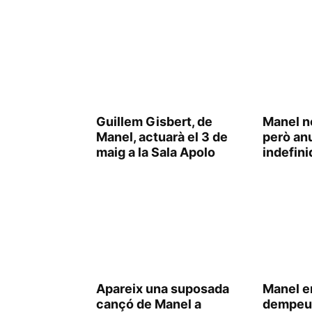
Guillem Gisbert, de
Manel n
Manel, actuarà el 3 de
però an
maig a la Sala Apolo
indefini
Apareix una suposada
Manel e
cançó de Manel a
dempeus