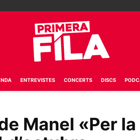
ENDA
ENTREVISTES
CONCERTS
DISCS
PODC
Primera
 de Manel «Per l
Fila