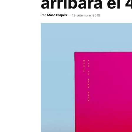
arribarà el 
Per
Marc Clapés
-
12 setembre, 2019