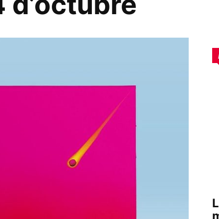
4 d’octubre
L
m