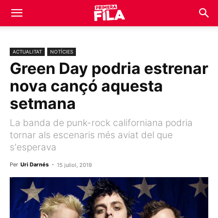
ACTUALITAT
NOTÍCIES
Green Day podria estrenar
nova cançó aquesta
setmana
La banda de punk-rock californiana podria
tornar als escenaris més aviat del que
s'esperava
Per
Uri Darnés
-
15 juliol, 2019